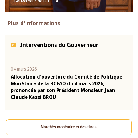
Gouverneur de la BCEAO
Plus d'informations
Interventions du Gouverneur
04 mars 2026
22 ju
que
Allocution d'ouverture du Comité de Politique
Mot 
Monétaire de la BCEAO du 4 mars 2026,
Kass
-
prononcée par son Président Monsieur Jean-
prés
Claude Kassi BROU
BCE
Marchés monétaire et des titres