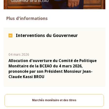
Gouverneur de la BCEAO
Plus d'informations
Interventions du Gouverneur
04 mars 2026
22 ju
que
Allocution d'ouverture du Comité de Politique
Mot 
Monétaire de la BCEAO du 4 mars 2026,
Kass
-
prononcée par son Président Monsieur Jean-
prés
Claude Kassi BROU
BCE
Marchés monétaire et des titres