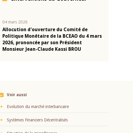
04 mars 2026
22 juillet 2026
Allocution d'ouverture du Comité de
Mot introduc
n
Politique Monétaire de la BCEAO du 4 mars
Claude Kassi
2026, prononcée par son Président
présentation
Monsieur Jean-Claude Kassi BROU
BCEAO
Voir aussi
Evolution du marché interbancaire
Systèmes Financiers Décentralisés