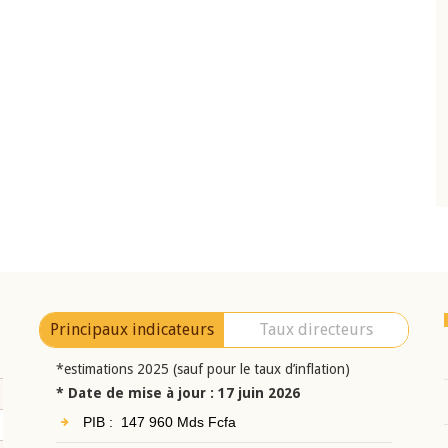
10 juin 2026
eur Jean-
Allocution d'ouverture du Comité de
a cérémonie de
Politique Monétaire de la BCEAO du 10 jui
uel 2025 de la
2026, prononcée par son Président
Monsieur Jean-Claude Kassi BROU
Principaux indicateurs
Taux directeurs
*estimations 2025 (sauf pour le taux d’inflation)
* Date de mise à jour : 17 juin 2026
PIB : 147 960 Mds Fcfa