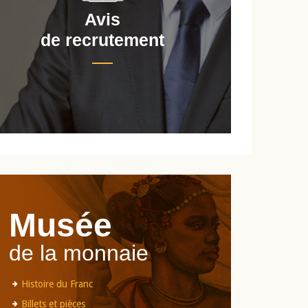
Avis
de recrutement
d
Musée
de la monnaie
Histoire du Franc
Billets et pièces