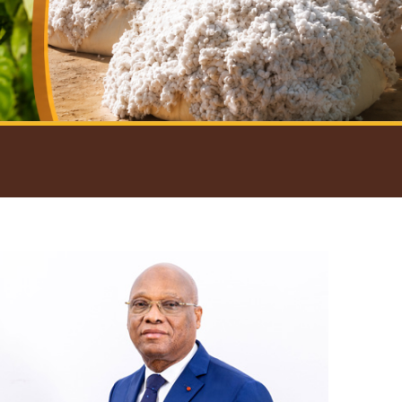
introductif du Gouverneur
Open
configuration
options