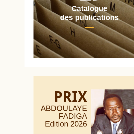
Catalogue
nt
des publications
PRIX
ABDOULAYE
FADIGA
Edition 20
26