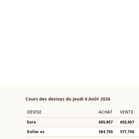
22 juillet 2026
ouverture du Comité de
Mot introductif du Gouvern
étaire de la BCEAO du 4 mars
Claude Kassi BROU lors de l
ée par son Président
présentation du rapport ann
n-Claude Kassi BROU
BCEAO
Cours des devises du jeudi 6 Août 2026
DEVISE
ACHAT
VENTE
Euro
655,957
655,957
Dollar us
564,750
571,750