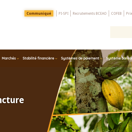
Menu
Communiqué
PI-SPI
Recrutements BCEAO
COFEB
Pri
Top
Marchés
Stabilité financière
Systèmes de paiement
Système bancair
ncture