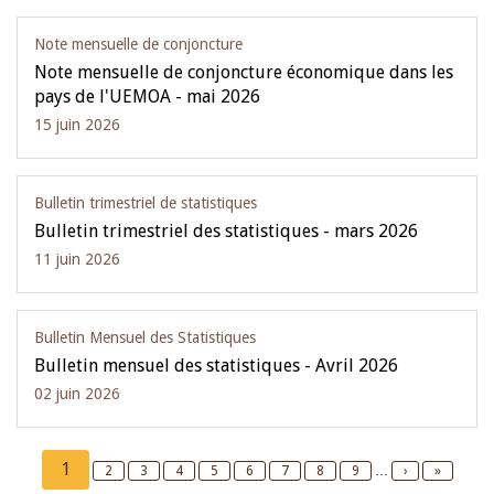
Note mensuelle de conjoncture
Note mensuelle de conjoncture économique dans les
pays de l'UEMOA - mai 2026
15 juin 2026
Bulletin trimestriel de statistiques
Bulletin trimestriel des statistiques - mars 2026
11 juin 2026
Bulletin Mensuel des Statistiques
Bulletin mensuel des statistiques - Avril 2026
02 juin 2026
Pagination
Current
1
Page
2
Page
3
Page
4
Page
5
Page
6
Page
7
Page
8
Page
9
…
Next
›
Last
»
page
page
page