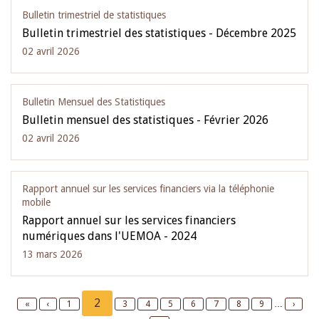
Bulletin trimestriel de statistiques
Bulletin trimestriel des statistiques - Décembre 2025
02 avril 2026
Bulletin Mensuel des Statistiques
Bulletin mensuel des statistiques - Février 2026
02 avril 2026
Rapport annuel sur les services financiers via la téléphonie
mobile
Rapport annuel sur les services financiers
numériques dans l'UEMOA - 2024
13 mars 2026
Pagination
Current
2
First
«
Previous
‹
Page
1
Page
3
Page
4
Page
5
Page
6
Page
7
Page
8
Page
9
…
Next
›
page
page
page
page