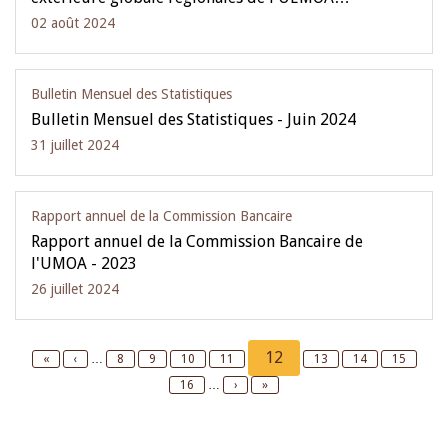
02 août 2024
Bulletin Mensuel des Statistiques
Bulletin Mensuel des Statistiques - Juin 2024
31 juillet 2024
Rapport annuel de la Commission Bancaire
Rapport annuel de la Commission Bancaire de
l'UMOA - 2023
26 juillet 2024
Pagination
Current
12
First
«
Previous
‹
…
Page
8
Page
9
Page
10
Page
11
Page
13
Page
14
Page
15
page
page
page
Page
16
…
Next
›
Last
»
page
page