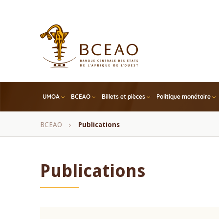
Skip
to
main
content
UMOA
BCEAO
Billets et pièces
Politique monétaire
Fil
BCEAO
Publications
d'Ariane
Publications