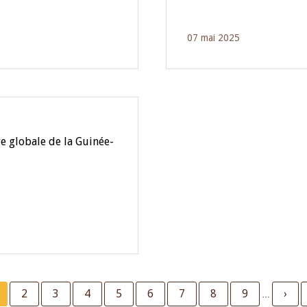
07 mai 2025
e globale de la Guinée-
urrent
Page
2
Page
3
Page
4
Page
5
Page
6
Page
7
Page
8
Page
9
Next
›
…