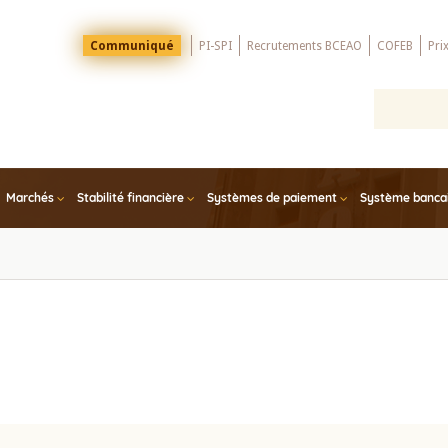
Menu
Communiqué
PI-SPI
Recrutements BCEAO
COFEB
Pri
Top
Marchés
Stabilité financière
Systèmes de paiement
Système bancair