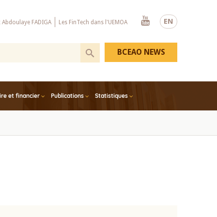
Youtube
EN
x Abdoulaye FADIGA
Les FinTech dans l'UEMOA
BCEAO NEWS
e et financier
Publications
Statistiques