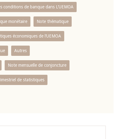
es conditions de banque dans L‘UEMOA
tique monétaire
Note thématique
istiques économiques de l‘UEMOA
que
Autres
Note mensuelle de conjoncture
rimestriel de statistiques