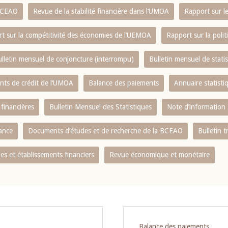
 BCEAO
Revue de la stabilité financière dans l‘UMOA
Rapport sur l
t sur la compétitivité des économies de l‘UEMOA
Rapport sur la poli
lletin mensuel de conjoncture (interrompu)
Bulletin mensuel de stat
ents de crédit de l‘UMOA
Balance des paiements
Annuaire statisti
 financières
Bulletin Mensuel des Statistiques
Note d’information
nance
Documents d’études et de recherche de la BCEAO
Bulletin t
s et établissements financiers
Revue économique et monétaire
Balance des paiements