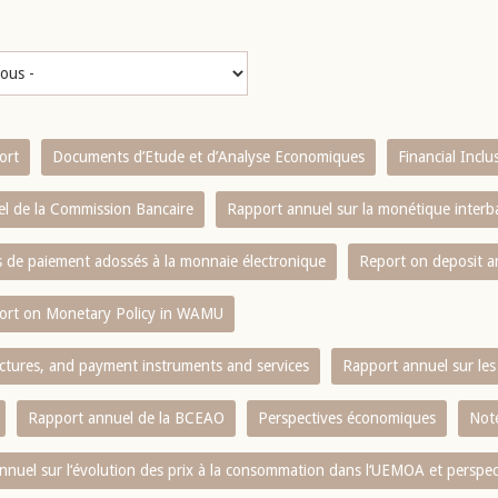
ort
Documents d’Etude et d’Analyse Economiques
Financial Incl
l de la Commission Bancaire
Rapport annuel sur la monétique inter
es de paiement adossés à la monnaie électronique
Report on deposit 
ort on Monetary Policy in WAMU
ctures, and payment instruments and services
Rapport annuel sur les 
Rapport annuel de la BCEAO
Perspectives économiques
Note
nnuel sur l‘évolution des prix à la consommation dans l‘UEMOA et perspec