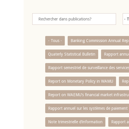
- Tous -
Banking Commission Annual Rep
Quaterly Statistical Bulletin
Rapport annue
Rapport semestriel de surveillance des servic
Report on Monetary Policy in WAMU
Rep
Report on WAEMU’s financial market infrastru
Rapport annuel sur les systèmes de paiement
Note trimestrielle d‘information
Rapport a