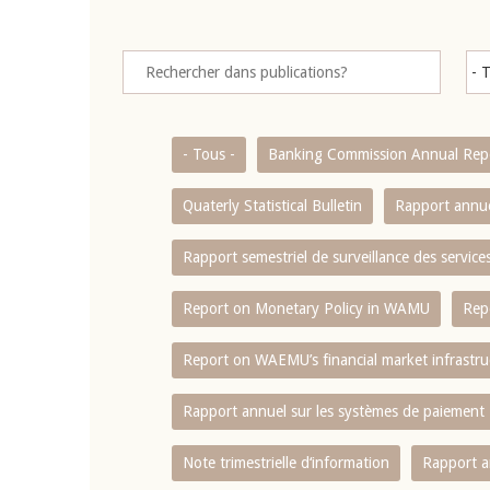
- Tous -
Banking Commission Annual Rep
Quaterly Statistical Bulletin
Rapport annue
Rapport semestriel de surveillance des servic
Report on Monetary Policy in WAMU
Rep
Report on WAEMU’s financial market infrastru
Rapport annuel sur les systèmes de paiement
Note trimestrielle d‘information
Rapport a