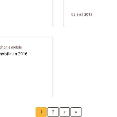
02 avril 2019
éphonie mobile
 mobile en 2016
Current
1
Page
2
Next
›
Last
»