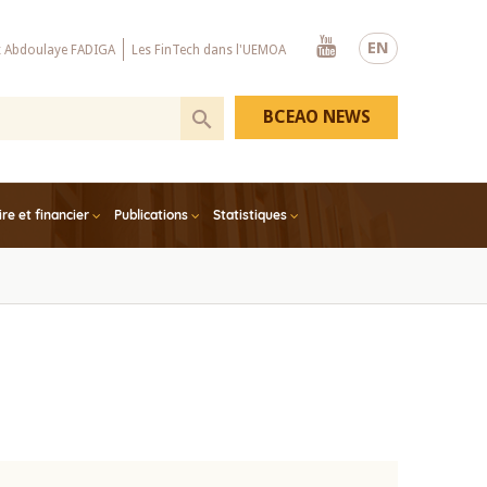
Youtube
EN
x Abdoulaye FADIGA
Les FinTech dans l'UEMOA
BCEAO NEWS
e et financier
Publications
Statistiques