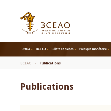
Skip
to
main
content
UMOA
BCEAO
Billets et pièces
Politique monétaire
Fil
BCEAO
Publications
d'Ariane
Publications