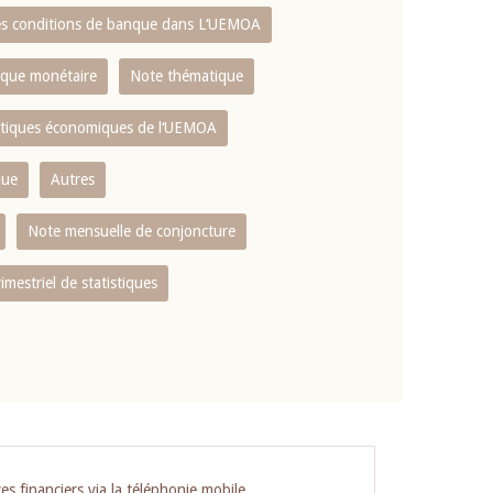
es conditions de banque dans L‘UEMOA
tique monétaire
Note thématique
istiques économiques de l‘UEMOA
que
Autres
Note mensuelle de conjoncture
rimestriel de statistiques
es financiers via la téléphonie mobile