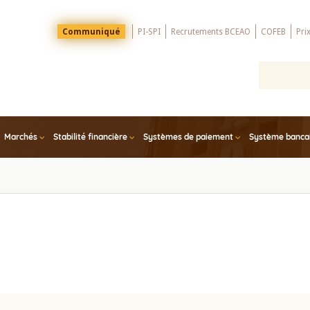
Menu
Communiqué
PI-SPI
Recrutements BCEAO
COFEB
Pri
Top
Marchés
Stabilité financière
Systèmes de paiement
Système bancair