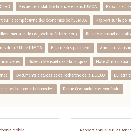
 BCEAO
Revue de la stabilité financière dans l‘UMOA
Rapport sur l
t sur la compétitivité des économies de l‘UEMOA
Rapport sur la poli
lletin mensuel de conjoncture (interrompu)
Bulletin mensuel de stat
ents de crédit de l‘UMOA
Balance des paiements
Annuaire statisti
 financières
Bulletin Mensuel des Statistiques
Note d’information
nance
Documents d’études et de recherche de la BCEAO
Bulletin t
s et établissements financiers
Revue économique et monétaire
éphonie mobile
Rapport annuel sur les servic