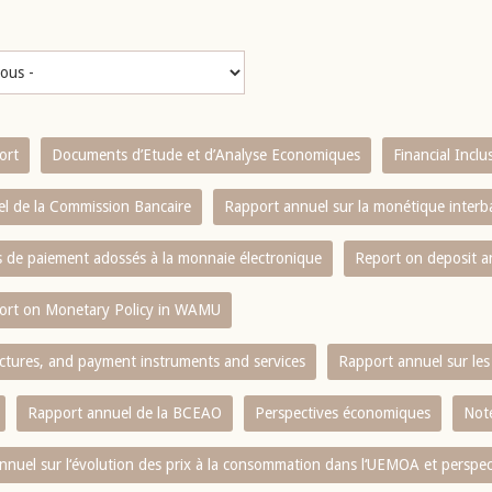
ort
Documents d’Etude et d’Analyse Economiques
Financial Incl
l de la Commission Bancaire
Rapport annuel sur la monétique inter
es de paiement adossés à la monnaie électronique
Report on deposit 
ort on Monetary Policy in WAMU
ctures, and payment instruments and services
Rapport annuel sur les 
Rapport annuel de la BCEAO
Perspectives économiques
Note
nnuel sur l‘évolution des prix à la consommation dans l‘UEMOA et perspec