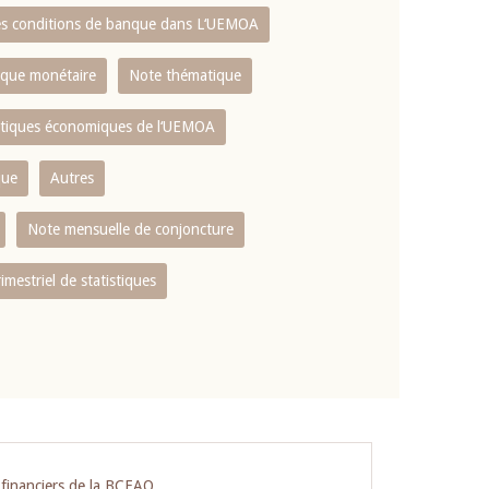
es conditions de banque dans L‘UEMOA
tique monétaire
Note thématique
istiques économiques de l‘UEMOA
que
Autres
Note mensuelle de conjoncture
rimestriel de statistiques
s financiers de la BCEAO