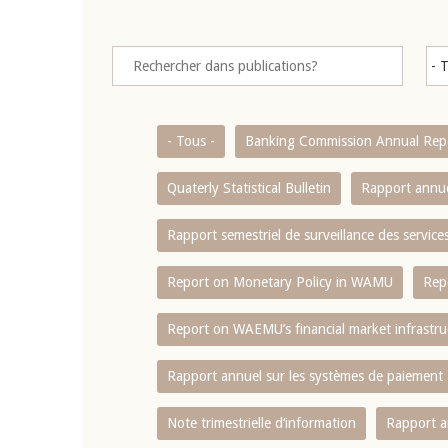
- Tous -
Banking Commission Annual Rep
Quaterly Statistical Bulletin
Rapport annue
Rapport semestriel de surveillance des servic
Report on Monetary Policy in WAMU
Rep
Report on WAEMU’s financial market infrastru
Rapport annuel sur les systèmes de paiement
Note trimestrielle d‘information
Rapport a