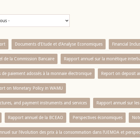
ort
Documents d’Etude et d’Analyse Economiques
Financial Incl
l de la Commission Bancaire
Rapport annuel sur la monétique inter
es de paiement adossés à la monnaie électronique
Report on deposit 
ort on Monetary Policy in WAMU
ctures, and payment instruments and services
Rapport annuel sur les 
Rapport annuel de la BCEAO
Perspectives économiques
Note
nnuel sur l‘évolution des prix à la consommation dans l‘UEMOA et perspec