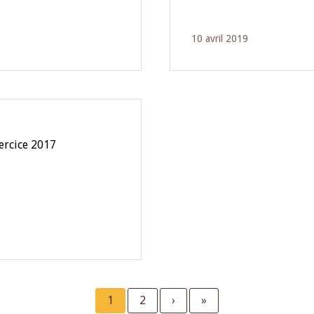
10 avril 2019
O
xercice 2017
Current
1
Page
2
Next
›
Last
»