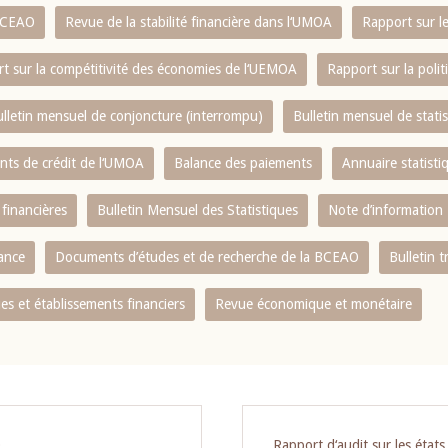
 BCEAO
Revue de la stabilité financière dans l‘UMOA
Rapport sur l
t sur la compétitivité des économies de l‘UEMOA
Rapport sur la poli
lletin mensuel de conjoncture (interrompu)
Bulletin mensuel de stat
ents de crédit de l‘UMOA
Balance des paiements
Annuaire statisti
 financières
Bulletin Mensuel des Statistiques
Note d’information
nance
Documents d’études et de recherche de la BCEAO
Bulletin t
s et établissements financiers
Revue économique et monétaire
O
Rapport d‘audit sur les état