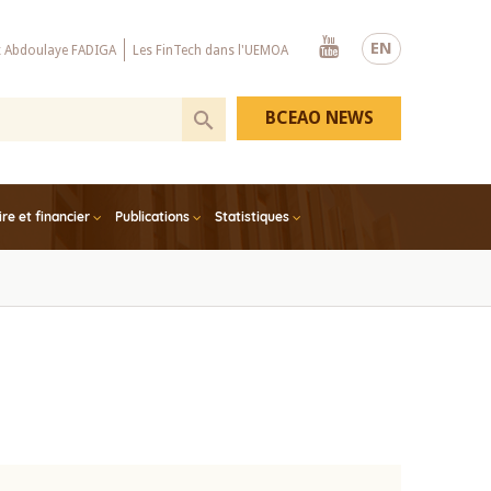
Youtube
EN
x Abdoulaye FADIGA
Les FinTech dans l'UEMOA
BCEAO NEWS
e et financier
Publications
Statistiques