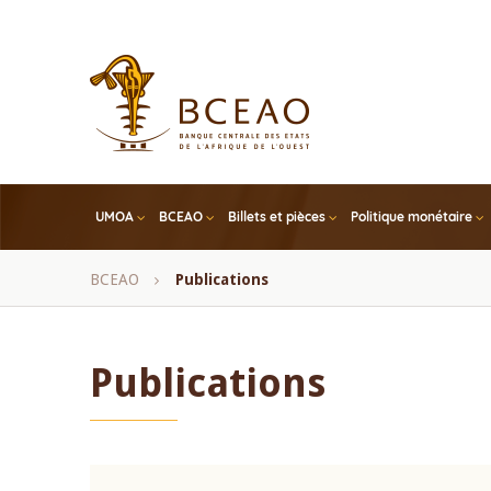
Skip
to
main
content
UMOA
BCEAO
Billets et pièces
Politique monétaire
Fil
BCEAO
Publications
d'Ariane
Publications