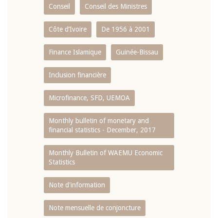
Conseil
Conseil des Ministres
Côte d’Ivoire
De 1956 à 2001
Finance Islamique
Guinée-Bissau
Inclusion financière
Microfinance, SFD, UEMOA
Monthly bulletin of monetary and
financial statistics - December, 2017
Monthly Bulletin of WAEMU Economic
Statistics
Note d'information
Note mensuelle de conjoncture