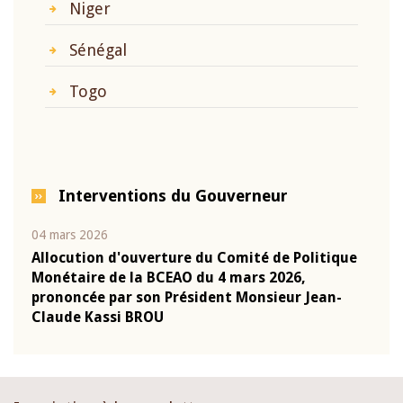
Niger
Sénégal
Togo
Interventions du Gouverneur
04 mars 2026
22 ju
que
Allocution d'ouverture du Comité de Politique
Mot 
Monétaire de la BCEAO du 4 mars 2026,
Kass
-
prononcée par son Président Monsieur Jean-
prés
Claude Kassi BROU
BCE