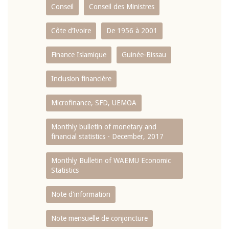
Conseil
Conseil des Ministres
Côte d’Ivoire
De 1956 à 2001
Finance Islamique
Guinée-Bissau
Inclusion financière
Microfinance, SFD, UEMOA
Monthly bulletin of monetary and
financial statistics - December, 2017
Monthly Bulletin of WAEMU Economic
Statistics
Note d'information
Note mensuelle de conjoncture