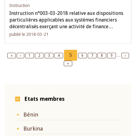
Instruction
Instruction n°003-03-2018 relative aux dispositions
particulières applicables aux systèmes financiers
décentralisés exerçant une activité de finance…
publié le 2018-03-21
Pagination
Current
5
First
«
Previous
‹
Page
1
Page
2
Page
3
Page
4
Page
6
Page
7
Page
8
Page
9
…
Next
›
page
page
page
page
Last
»
page
Etats membres
Bénin
Burkina