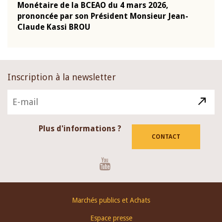
Monétaire de la BCEAO du 4 mars 2026,
Kass
-
prononcée par son Président Monsieur Jean-
prés
Claude Kassi BROU
BCE
Inscription à la newsletter
Plus d'informations ?
CONTACT
Youtube
Footer
Marchés publics et Achats
menu
Espace presse