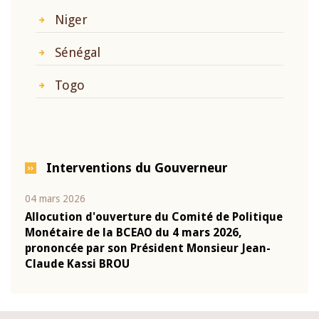
Niger
Sénégal
Togo
Interventions du Gouverneur
04 mars 2026
22 ju
que
Allocution d'ouverture du Comité de Politique
Mot 
Monétaire de la BCEAO du 4 mars 2026,
Kass
-
prononcée par son Président Monsieur Jean-
prés
Claude Kassi BROU
BCE