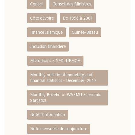
Conseil
Conseil des Ministres
Côte d’Ivoire
De 1956 à 2001
Finance Islamique
Guinée-Bissau
Inclusion financière
Microfinance, SFD, UEMOA
Monthly bulletin of monetary and
financial statistics - December, 2017
Monthly Bulletin of WAEMU Economic
Statistics
Note d'information
Note mensuelle de conjoncture