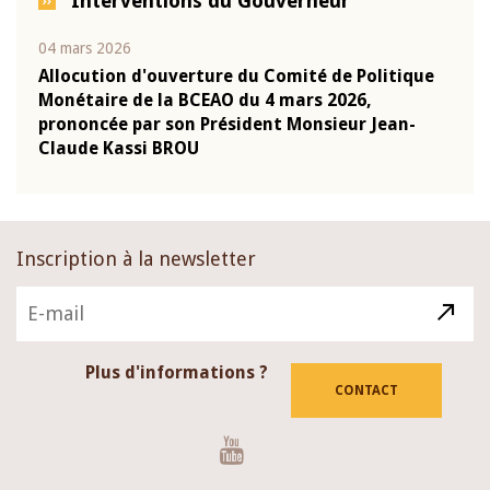
Interventions du Gouverneur
04 mars 2026
22 ju
que
Allocution d'ouverture du Comité de Politique
Mot 
Monétaire de la BCEAO du 4 mars 2026,
Kass
-
prononcée par son Président Monsieur Jean-
prés
Claude Kassi BROU
BCE
Inscription à la newsletter
Plus d'informations ?
CONTACT
Youtube