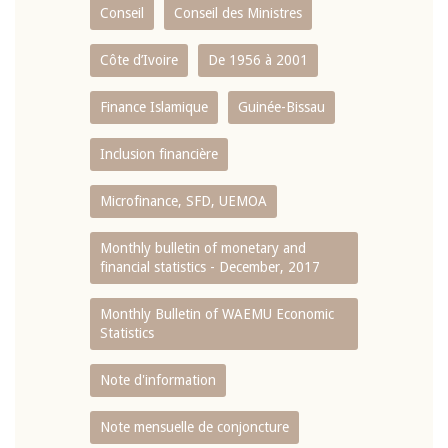
Conseil
Conseil des Ministres
Côte d’Ivoire
De 1956 à 2001
Finance Islamique
Guinée-Bissau
Inclusion financière
Microfinance, SFD, UEMOA
Monthly bulletin of monetary and
financial statistics - December, 2017
Monthly Bulletin of WAEMU Economic
Statistics
Note d'information
Note mensuelle de conjoncture