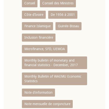
Conseil
Conseil des Ministres
Côte d’Ivoire
De 1956 à 2001
Finance Islamique
Guinée-Bissau
Inclusion financière
Microfinance, SFD, UEMOA
Monthly bulletin of monetary and
financial statistics - December, 2017
Monthly Bulletin of WAEMU Economic
Statistics
Note d'information
Note mensuelle de conjoncture