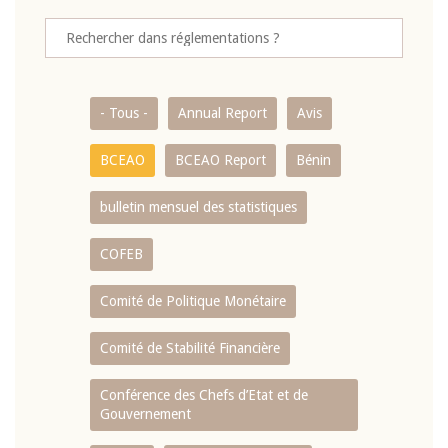
- Tous -
Annual Report
Avis
BCEAO
BCEAO Report
Bénin
bulletin mensuel des statistiques
COFEB
Comité de Politique Monétaire
Comité de Stabilité Financière
Conférence des Chefs d’Etat et de
Gouvernement