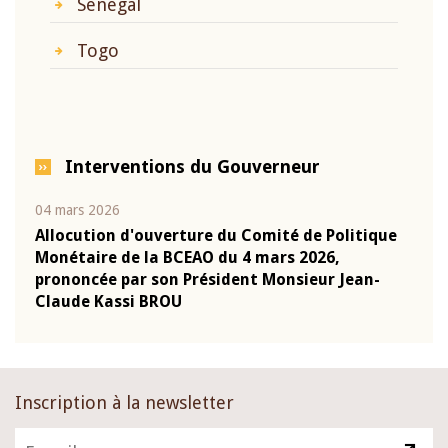
Sénégal
Togo
Interventions du Gouverneur
04 mars 2026
22 ju
que
Allocution d'ouverture du Comité de Politique
Mot 
Monétaire de la BCEAO du 4 mars 2026,
Kass
-
prononcée par son Président Monsieur Jean-
prés
Claude Kassi BROU
BCE
Inscription à la newsletter