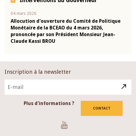
Interventions du Gouverneur
04 mars 2026
22 ju
que
Allocution d'ouverture du Comité de Politique
Mot 
Monétaire de la BCEAO du 4 mars 2026,
Kass
-
prononcée par son Président Monsieur Jean-
prés
Claude Kassi BROU
BCE
Inscription à la newsletter
Plus d'informations ?
CONTACT
Youtube