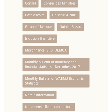
Conseil
Conseil des Ministres
Côte d’Ivoire
De 1956 à 2001
Finance Islamique
Guinée-Bissau
Inclusion financière
Microfinance, SFD, UEMOA
Monthly bulletin of monetary and
financial statistics - December, 2017
Monthly Bulletin of WAEMU Economic
Statistics
Note d'information
Note mensuelle de conjoncture