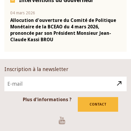
Interventions du Gouverneur
04 mars 2026
22 ju
que
Allocution d'ouverture du Comité de Politique
Mot 
Monétaire de la BCEAO du 4 mars 2026,
Kass
-
prononcée par son Président Monsieur Jean-
prés
Claude Kassi BROU
BCE
Inscription à la newsletter
Plus d'informations ?
CONTACT
Youtube