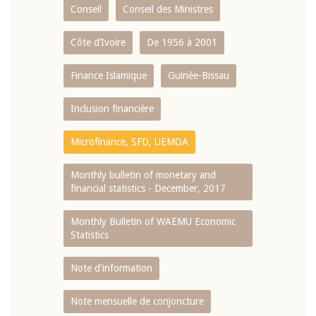
Conseil
Conseil des Ministres
Côte d’Ivoire
De 1956 à 2001
Finance Islamique
Guinée-Bissau
Inclusion financière
Microfinance, SFD, UEMOA
Monthly bulletin of monetary and
financial statistics - December, 2017
Monthly Bulletin of WAEMU Economic
Statistics
Note d'information
Note mensuelle de conjoncture