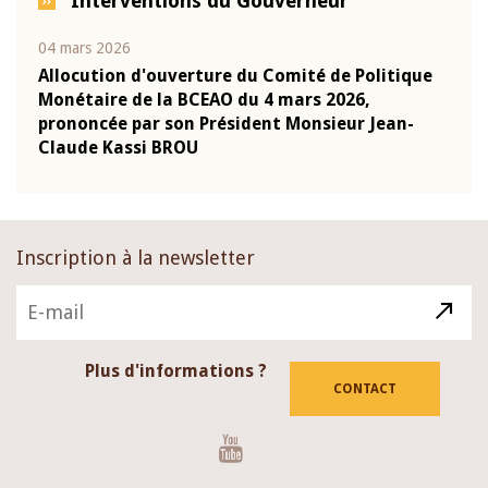
Interventions du Gouverneur
04 mars 2026
22 ju
que
Allocution d'ouverture du Comité de Politique
Mot 
Monétaire de la BCEAO du 4 mars 2026,
Kass
-
prononcée par son Président Monsieur Jean-
prés
Claude Kassi BROU
BCE
Inscription à la newsletter
Plus d'informations ?
CONTACT
Youtube