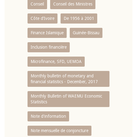
Conseil
Conseil des Ministres
Côte d’Ivoire
De 1956 à 2001
Finance Islamique
Guinée-Bissau
Inclusion financière
Microfinance, SFD, UEMOA
Monthly bulletin of monetary and
financial statistics - December, 2017
Monthly Bulletin of WAEMU Economic
Statistics
Note d'information
Note mensuelle de conjoncture