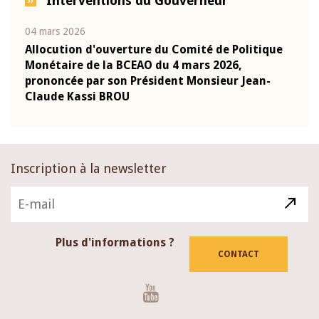
Interventions du Gouverneur
04 mars 2026
22 ju
que
Allocution d'ouverture du Comité de Politique
Mot 
Monétaire de la BCEAO du 4 mars 2026,
Kass
-
prononcée par son Président Monsieur Jean-
prés
Claude Kassi BROU
BCE
Inscription à la newsletter
Plus d'informations ?
CONTACT
Youtube