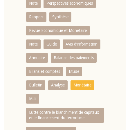
Note
Perspectives économiques
Rapport
Synthése
Revue Economique et Monétaire
Note
Guide
Avis d’information
Annuaire
Balance des paiements
Bilans et comptes
Etude
Bulletin
Analyse
Monétaire
Mali
Lutte contre le blanchiment de capitaux
et le financement du terrorisme