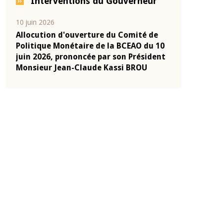
Interventions du Gouverneur
04 mars 2026
22 juillet 2026
e
Allocution d'ouverture du Comité de
Mot introduc
 10
Politique Monétaire de la BCEAO du 4
Claude Kassi
ent
mars 2026, prononcée par son Président
de présentat
Monsieur Jean-Claude Kassi BROU
de la BCEAO