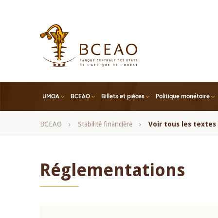
Skip
to
main
content
UMOA
BCEAO
Billets et pièces
Politique monétaire
Fil
BCEAO
Stabilité financière
Voir tous les texte
d'Ariane
Réglementations