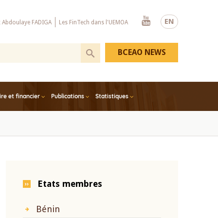
Youtube
EN
x Abdoulaye FADIGA
Les FinTech dans l'UEMOA
BCEAO NEWS
e et financier
Publications
Statistiques
Etats membres
Bénin