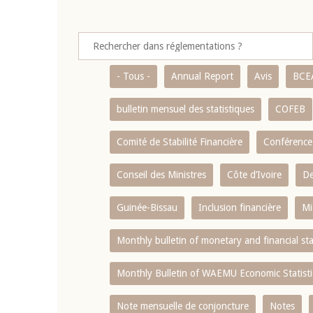
- Tous -
Annual Report
Avis
BCE
bulletin mensuel des statistiques
COFEB
Comité de Stabilité Financière
Conférence
Conseil des Ministres
Côte d’Ivoire
De
Guinée-Bissau
Inclusion financière
Mi
Monthly bulletin of monetary and financial st
Monthly Bulletin of WAEMU Economic Statisti
Note mensuelle de conjoncture
Notes