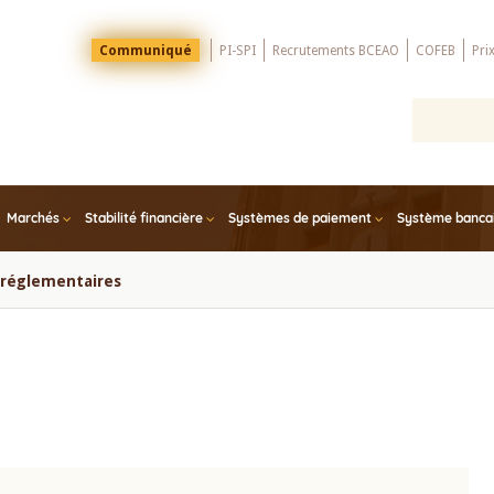
Menu
Communiqué
PI-SPI
Recrutements BCEAO
COFEB
Pri
Top
Marchés
Stabilité financière
Systèmes de paiement
Système bancair
s réglementaires