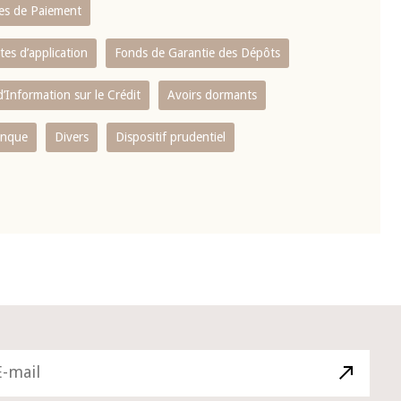
es de Paiement
tes d’application
Fonds de Garantie des Dépôts
’Information sur le Crédit
Avoirs dormants
anque
Divers
Dispositif prudentiel