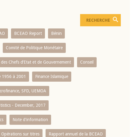
AO
BCEAO Report
Bénin
Comité de Politique Monétaire
 des Chefs d’Etat et de Gouvernement
Conseil
 1956 à 2001
Finance Islamique
crofinance, SFD, UEMOA
atistics - December, 2017
cs
Note d'information
Opérations sur titres
Rapport annuel de la BCEAO