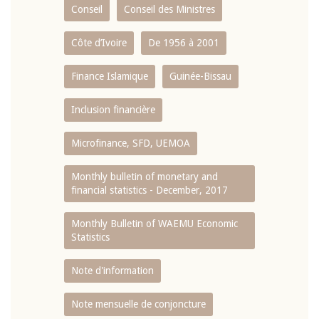
Conseil
Conseil des Ministres
Côte d’Ivoire
De 1956 à 2001
Finance Islamique
Guinée-Bissau
Inclusion financière
Microfinance, SFD, UEMOA
Monthly bulletin of monetary and
financial statistics - December, 2017
Monthly Bulletin of WAEMU Economic
Statistics
Note d'information
Note mensuelle de conjoncture