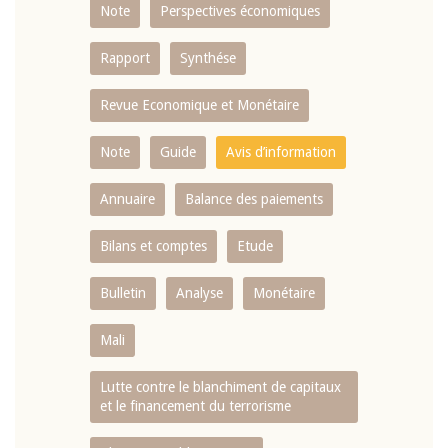
Note
Perspectives économiques
Rapport
Synthése
Revue Economique et Monétaire
Note
Guide
Avis d’information
Annuaire
Balance des paiements
Bilans et comptes
Etude
Bulletin
Analyse
Monétaire
Mali
Lutte contre le blanchiment de capitaux
et le financement du terrorisme