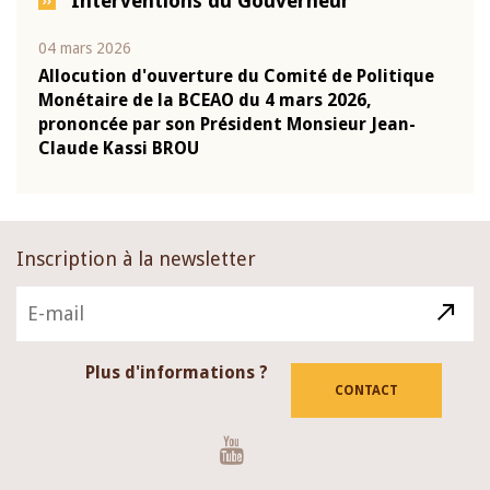
Interventions du Gouverneur
04 mars 2026
22 ju
que
Allocution d'ouverture du Comité de Politique
Mot 
Monétaire de la BCEAO du 4 mars 2026,
Kass
-
prononcée par son Président Monsieur Jean-
prés
Claude Kassi BROU
BCE
Inscription à la newsletter
Plus d'informations ?
CONTACT
Youtube