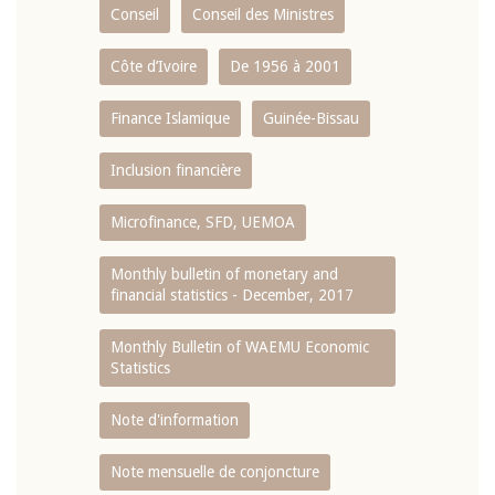
Conseil
Conseil des Ministres
Côte d’Ivoire
De 1956 à 2001
Finance Islamique
Guinée-Bissau
Inclusion financière
Microfinance, SFD, UEMOA
Monthly bulletin of monetary and
financial statistics - December, 2017
Monthly Bulletin of WAEMU Economic
Statistics
Note d'information
Note mensuelle de conjoncture