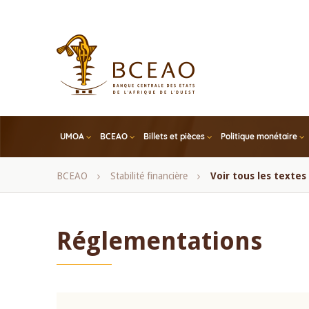
Skip
to
main
content
UMOA
BCEAO
Billets et pièces
Politique monétaire
Fil
BCEAO
Stabilité financière
Voir tous les texte
d'Ariane
Réglementations