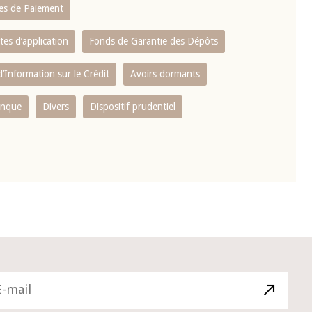
es de Paiement
tes d’application
Fonds de Garantie des Dépôts
’Information sur le Crédit
Avoirs dormants
anque
Divers
Dispositif prudentiel