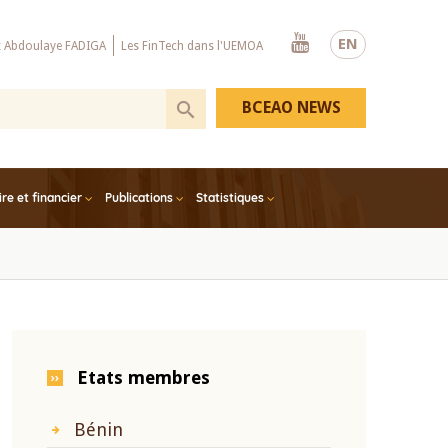
Youtube
EN
x Abdoulaye FADIGA
Les FinTech dans l'UEMOA
BCEAO NEWS
e et financier
Publications
Statistiques
Etats membres
Bénin