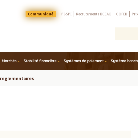
Menu
Communiqué
PI-SPI
Recrutements BCEAO
COFEB
Pri
Top
Marchés
Stabilité financière
Systèmes de paiement
Système bancair
s réglementaires