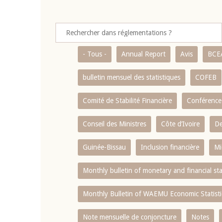
- Tous -
Annual Report
Avis
BCE
bulletin mensuel des statistiques
COFEB
Comité de Stabilité Financière
Conférence
Conseil des Ministres
Côte d’Ivoire
De
Guinée-Bissau
Inclusion financière
Mi
Monthly bulletin of monetary and financial st
Monthly Bulletin of WAEMU Economic Statisti
Note mensuelle de conjoncture
Notes