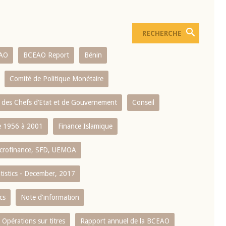
AO
BCEAO Report
Bénin
Comité de Politique Monétaire
 des Chefs d’Etat et de Gouvernement
Conseil
 1956 à 2001
Finance Islamique
crofinance, SFD, UEMOA
atistics - December, 2017
cs
Note d'information
Opérations sur titres
Rapport annuel de la BCEAO