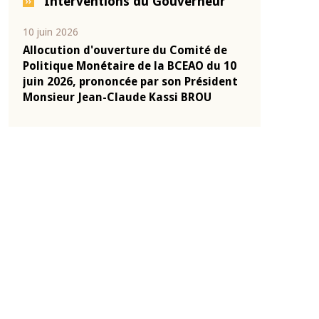
Interventions du Gouverneur
04 mars 2026
22 juillet 2026
e
Allocution d'ouverture du Comité de
Mot introduc
 10
Politique Monétaire de la BCEAO du 4
Claude Kassi
ent
mars 2026, prononcée par son Président
de présentat
Monsieur Jean-Claude Kassi BROU
de la BCEAO