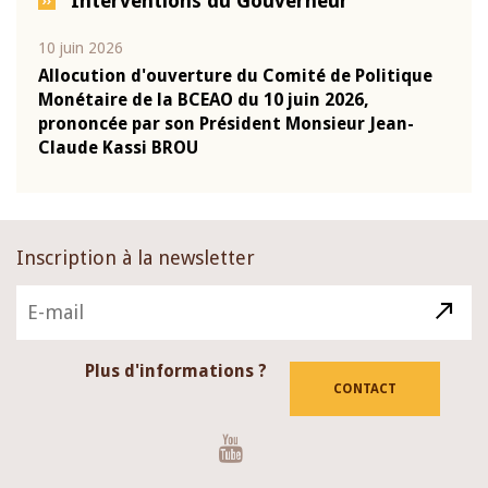
Interventions du Gouverneur
10 juin 2026
04 m
e
Allocution d'ouverture du Comité de Politique
Allo
Monétaire de la BCEAO du 10 juin 2026,
Moné
prononcée par son Président Monsieur Jean-
pron
Claude Kassi BROU
Clau
Inscription à la newsletter
Plus d'informations ?
CONTACT
Youtube