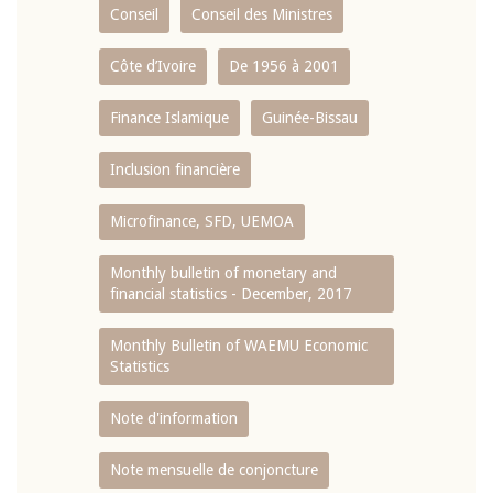
Conseil
Conseil des Ministres
Côte d’Ivoire
De 1956 à 2001
Finance Islamique
Guinée-Bissau
Inclusion financière
Microfinance, SFD, UEMOA
Monthly bulletin of monetary and
financial statistics - December, 2017
Monthly Bulletin of WAEMU Economic
Statistics
Note d'information
Note mensuelle de conjoncture