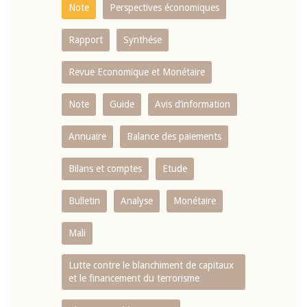
Note
Perspectives économiques
Rapport
Synthése
Revue Economique et Monétaire
Note
Guide
Avis d’information
Annuaire
Balance des paiements
Bilans et comptes
Etude
Bulletin
Analyse
Monétaire
Mali
Lutte contre le blanchiment de capitaux
et le financement du terrorisme