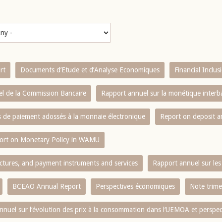
rt
Documents d’Etude et d’Analyse Economiques
Financial Inclu
l de la Commission Bancaire
Rapport annuel sur la monétique inter
es de paiement adossés à la monnaie électronique
Report on deposit 
ort on Monetary Policy in WAMU
ctures, and payment instruments and services
Rapport annuel sur les 
BCEAO Annual Report
Perspectives économiques
Note trime
nnuel sur l‘évolution des prix à la consommation dans l‘UEMOA et perspec