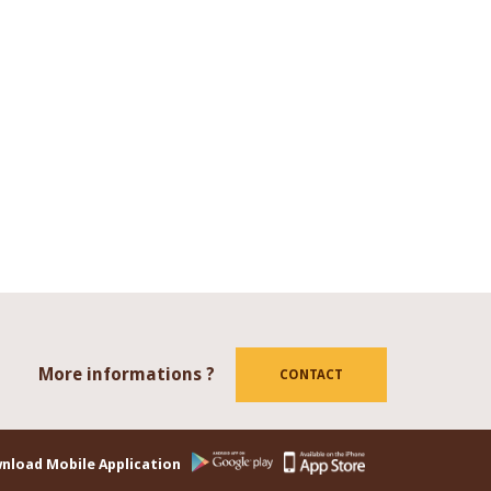
More informations ?
tube
CONTACT
nload Mobile Application