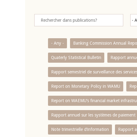
- Any -
Banking Commission Annual Repo
Quaterly Statistical Bulletin
Rapport annue
Rapport semestriel de surveillance des servic
Report on Monetary Policy in WAMU
Rep
Report on WAEMU’s financial market infrastru
Rapport annuel sur les systèmes de paiement
Note trimestrielle d‘information
Rapport a