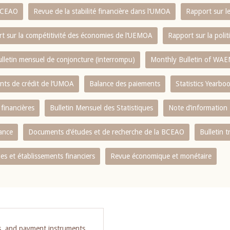
 BCEAO
Revue de la stabilité financière dans l‘UMOA
Rapport sur l
t sur la compétitivité des économies de l‘UEMOA
Rapport sur la poli
lletin mensuel de conjoncture (interrompu)
Monthly Bulletin of WAE
ents de crédit de l‘UMOA
Balance des paiements
Statistics Yearbo
 financières
Bulletin Mensuel des Statistiques
Note d’information
nance
Documents d’études et de recherche de la BCEAO
Bulletin t
s et établissements financiers
Revue économique et monétaire
s, and payment instruments