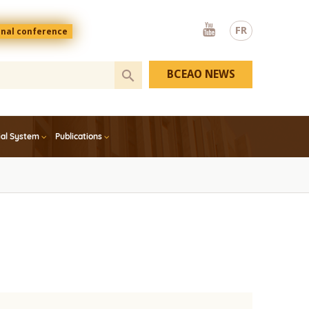
Youtube
FR
onal conference
BCEAO NEWS
ial System
Publications