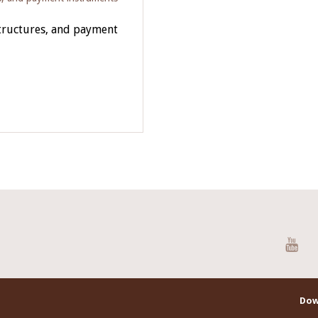
tructures, and payment
You
Dow