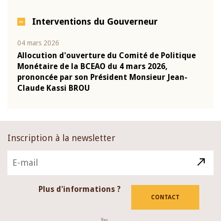
Interventions du Gouverneur
04 mars 2026
22 ju
que
Allocution d'ouverture du Comité de Politique
Mot 
Monétaire de la BCEAO du 4 mars 2026,
Kass
-
prononcée par son Président Monsieur Jean-
prés
Claude Kassi BROU
BCE
Inscription à la newsletter
Plus d'informations ?
CONTACT