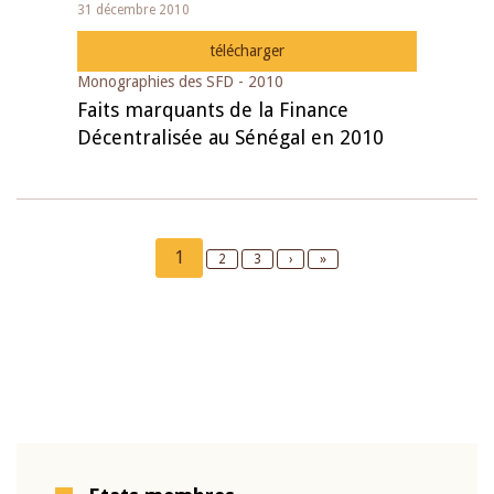
31 décembre 2010
télécharger
Monographies des SFD - 2010
Faits marquants de la Finance
Décentralisée au Sénégal en 2010
Pagination
Current
1
Page
2
Page
3
Next
›
Last
»
page
page
page