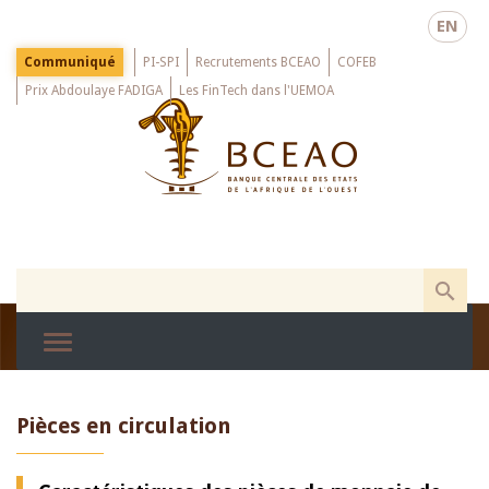
Skip
EN
to
main
Menu
Communiqué
PI-SPI
Recrutements BCEAO
COFEB
Top
content
Prix Abdoulaye FADIGA
Les FinTech dans l'UEMOA
Pièces en circulation