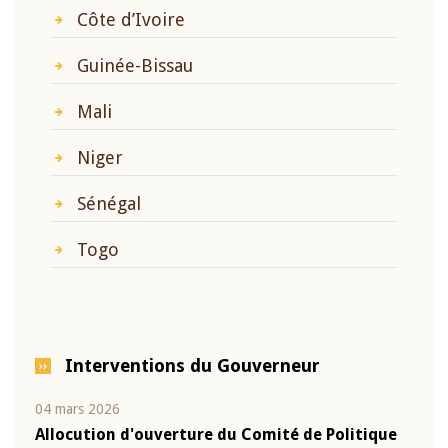
Côte d’Ivoire
Guinée-Bissau
Mali
Niger
Sénégal
Togo
Interventions du Gouverneur
04 mars 2026
22 ju
que
Allocution d'ouverture du Comité de Politique
Mot 