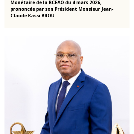
Monétaire de la BCEAO du 4 mars 2026,
Kass
-
prononcée par son Président Monsieur Jean-
prés
Claude Kassi BROU
BCE