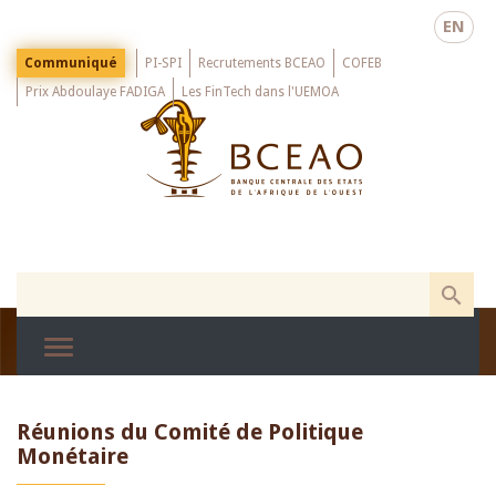
Skip
EN
to
main
Menu
Communiqué
PI-SPI
Recrutements BCEAO
COFEB
Top
content
Prix Abdoulaye FADIGA
Les FinTech dans l'UEMOA
Réunions du Comité de Politique
Monétaire