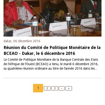
dakar, 06 décembre 2016
Réunion du Comité de Politique Monétaire de la
BCEAO - Dakar, le 6 décembre 2016
Le Comité de Politique Monétaire de la Banque Centrale des Etats
de l’Afrique de l’Ouest (BCEAO) a tenu, le mardi 6 décembre 2016,
sa quatrième réunion ordinaire au titre de l’année 2016 dans les…
Pagination
Current
1
Page
2
Page
3
Next
›
Last
»
page
page
page