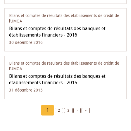
Bilans et comptes de résultats des établissements de crédit de
l‘UMOA
Bilans et comptes de résultats des banques et
établissements financiers - 2016
30 décembre 2016
Bilans et comptes de résultats des établissements de crédit de
l‘UMOA
Bilans et comptes de résultats des banques et
établissements financiers - 2015
31 décembre 2015
Pagination
Current
1
Page
2
Page
3
Next
›
Last
»
page
page
page