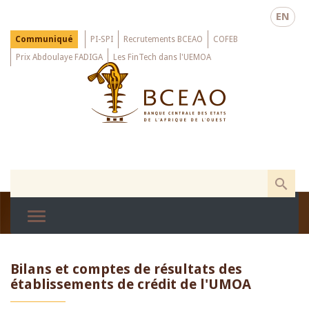
Skip
EN
to
main
Menu
Communiqué
PI-SPI
Recrutements BCEAO
COFEB
Top
content
Prix Abdoulaye FADIGA
Les FinTech dans l'UEMOA
Bilans et comptes de résultats des
établissements de crédit de l'UMOA