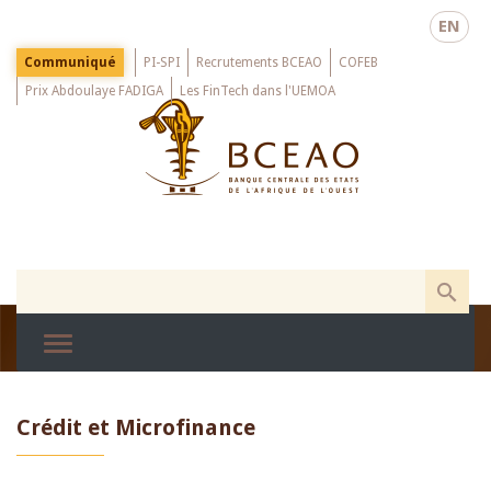
Skip
EN
to
main
Menu
Communiqué
PI-SPI
Recrutements BCEAO
COFEB
Top
content
Prix Abdoulaye FADIGA
Les FinTech dans l'UEMOA
Crédit et Microfinance