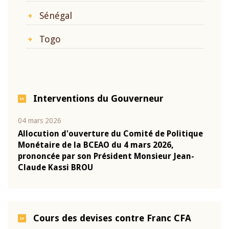
Sénégal
Togo
Interventions du Gouverneur
04 mars 2026
22 ju
que
Allocution d'ouverture du Comité de Politique
Mot 
Monétaire de la BCEAO du 4 mars 2026,
Kass
-
prononcée par son Président Monsieur Jean-
prés
Claude Kassi BROU
BCE
Cours des devises contre Franc CFA