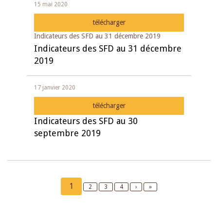
15 mai 2020
télécharger
Indicateurs des SFD au 31 décembre 2019
Indicateurs des SFD au 31 décembre
2019
17 janvier 2020
télécharger
Indicateurs des SFD au 30
septembre 2019
Pagination
Current
1
Page
2
Page
3
Page
4
Next
›
Last
»
page
page
page