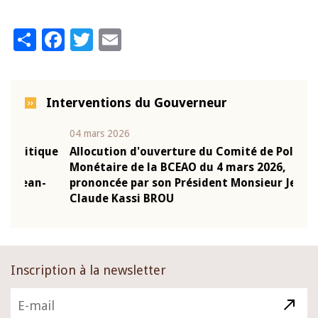
Share
Facebook
Twitter
Email
Interventions du Gouverneur
04 mars 2026
22 ju
que
Allocution d'ouverture du Comité de Politique
Mot 
Monétaire de la BCEAO du 4 mars 2026,
Kass
-
prononcée par son Président Monsieur Jean-
prés
Claude Kassi BROU
BCE
Inscription à la newsletter