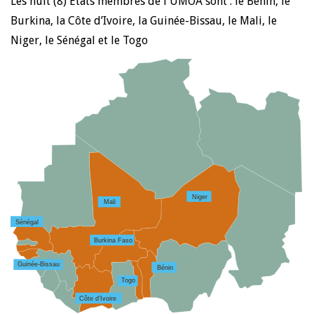
Les huit (8) Etats membres de l'UMOA sont : le Bénin, le
Burkina, la Côte d’Ivoire, la Guinée-Bissau, le Mali, le
Niger, le Sénégal et le Togo
Niger
Mali
Sénégal
Burkina Faso
Guinée-Bissau
Bénin
Togo
Côte d’Ivoire