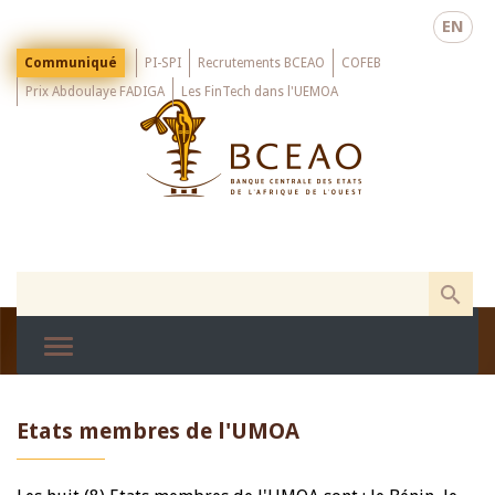
Skip
EN
to
main
Menu
Communiqué
PI-SPI
Recrutements BCEAO
COFEB
Top
content
Prix Abdoulaye FADIGA
Les FinTech dans l'UEMOA
Etats membres de l'UMOA