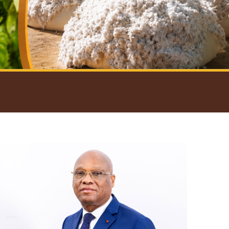
introductif du Gouverneur
Open
configuration
options