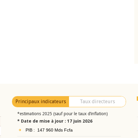
10 juin 2026
eur Jean-
Allocution d'ouverture du Comité de
a cérémonie de
Politique Monétaire de la BCEAO du 10 jui
uel 2025 de la
2026, prononcée par son Président
Monsieur Jean-Claude Kassi BROU
Principaux indicateurs
Taux directeurs
*estimations 2025 (sauf pour le taux d’inflation)
* Date de mise à jour : 17 juin 2026
PIB : 147 960 Mds Fcfa