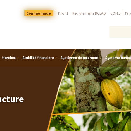
Menu
Communiqué
PI-SPI
Recrutements BCEAO
COFEB
Pri
Top
Marchés
Stabilité financière
Systèmes de paiement
Système bancair
ncture