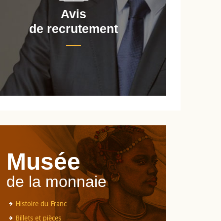
Avis
de recrutement
d
Musée
de la monnaie
Histoire du Franc
Billets et pièces