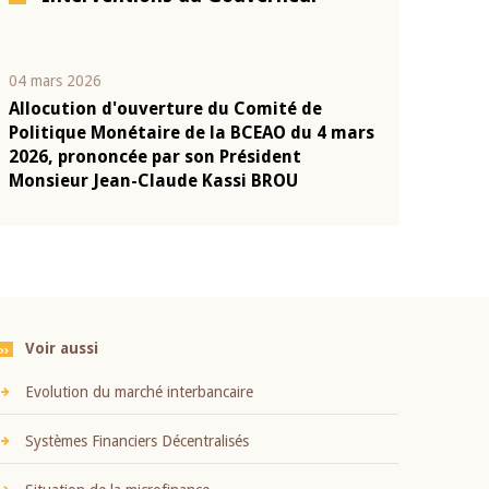
04 mars 2026
22 juillet 2026
Allocution d'ouverture du Comité de
Mot introduc
n
Politique Monétaire de la BCEAO du 4 mars
Claude Kassi
2026, prononcée par son Président
présentation
Monsieur Jean-Claude Kassi BROU
BCEAO
Voir aussi
Evolution du marché interbancaire
Systèmes Financiers Décentralisés