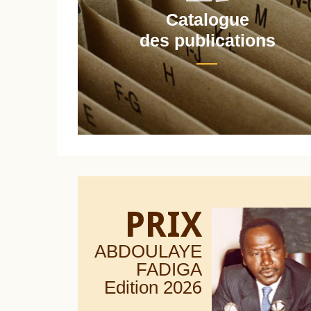
Catalogue
nt
des publications
PRIX
ABDOULAYE
FADIGA
Edition 20
26