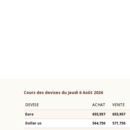
22 juillet 2026
ouverture du Comité de
Mot introductif du Gouvern
étaire de la BCEAO du 4 mars
Claude Kassi BROU lors de l
ée par son Président
présentation du rapport ann
n-Claude Kassi BROU
BCEAO
Cours des devises du jeudi 6 Août 2026
DEVISE
ACHAT
VENTE
Euro
655,957
655,957
Dollar us
564,750
571,750