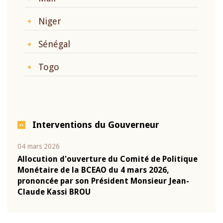
Niger
Sénégal
Togo
Interventions du Gouverneur
04 mars 2026
22 ju
que
Allocution d'ouverture du Comité de Politique
Mot 
Monétaire de la BCEAO du 4 mars 2026,
Kass
-
prononcée par son Président Monsieur Jean-
prés
Claude Kassi BROU
BCE