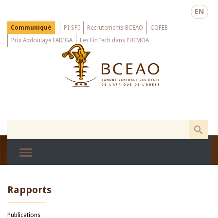
Skip
EN
to
main
Menu
Communiqué
PI-SPI
Recrutements BCEAO
COFEB
Top
content
Prix Abdoulaye FADIGA
Les FinTech dans l'UEMOA
Rapports
Publications