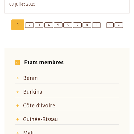
03 juillet 2025
Pagination
Current
1
Page
2
Page
3
Page
4
Page
5
Page
6
Page
7
Page
8
Page
9
…
Next
›
Last
»
page
page
page
Etats membres
Bénin
Burkina
Côte d’Ivoire
Guinée-Bissau
Mali