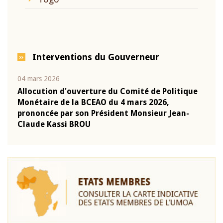
Interventions du Gouverneur
04 mars 2026
22 ju
que
Allocution d'ouverture du Comité de Politique
Mot 
Monétaire de la BCEAO du 4 mars 2026,
Kass
-
prononcée par son Président Monsieur Jean-
prés
Claude Kassi BROU
BCE