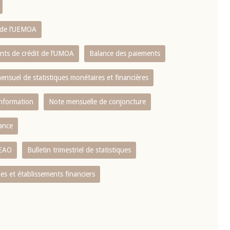
s de l‘UEMOA
ents de crédit de l‘UMOA
Balance des paiements
mensuel de statistiques monétaires et financières
information
Note mensuelle de conjoncture
nance
CEAO
Bulletin trimestriel de statistiques
s et établissements financiers