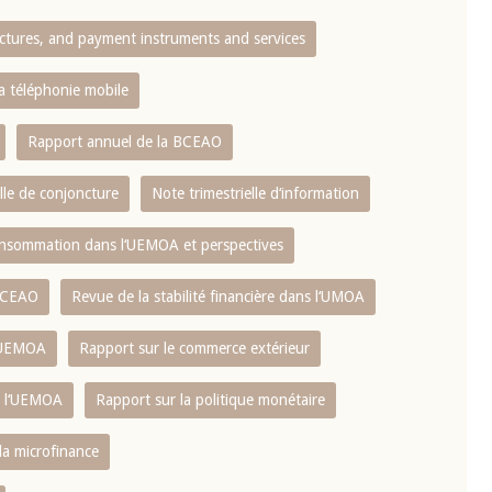
ctures, and payment instruments and services
10 juin 2026
u Gouverneur Jean-
Allocution d'ouverture du Comité d
la téléphonie mobile
lors de la cérémonie
Politique Monétaire de la BCEAO du
 rapport annuel 2025
juin 2026, prononcée par son Présid
Rapport annuel de la BCEAO
Monsieur Jean-Claude Kassi BROU
lle de conjoncture
Note trimestrielle d‘information
 consommation dans l‘UEMOA et perspectives
 BCEAO
Revue de la stabilité financière dans l‘UMOA
L‘UEMOA
Rapport sur le commerce extérieur
e l‘UEMOA
Rapport sur la politique monétaire
 la microfinance