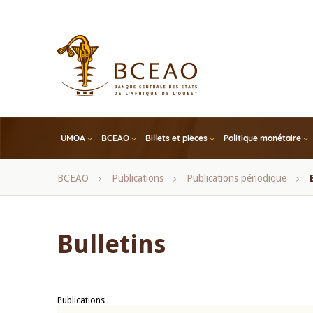
Skip
to
main
content
UMOA
BCEAO
Billets et pièces
Politique monétaire
Fil
BCEAO
Publications
Publications périodique
d'Ariane
Bulletins
Publications