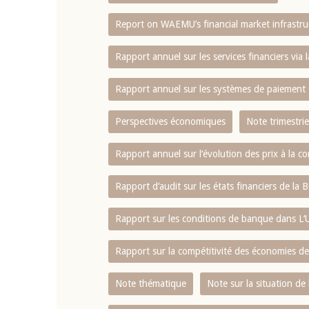
Report on WAEMU’s financial market infrastru
4 mars 2026
22 juillet 2026
llocution d'ouverture du Comité de
Mot introductif d
Rapport annuel sur les services financiers via 
olitique Monétaire de la BCEAO du 4
Claude Kassi BROU 
ars 2026, prononcée par son Président
de présentation du
Rapport annuel sur les systèmes de paiement
onsieur Jean-Claude Kassi BROU
de la BCEAO
Perspectives économiques
Note trimestrie
Rapport annuel sur l‘évolution des prix à la
Rapport d‘audit sur les états financiers de la
Rapport sur les conditions de banque dans 
Rapport sur la compétitivité des économies d
Note thématique
Note sur la situation de