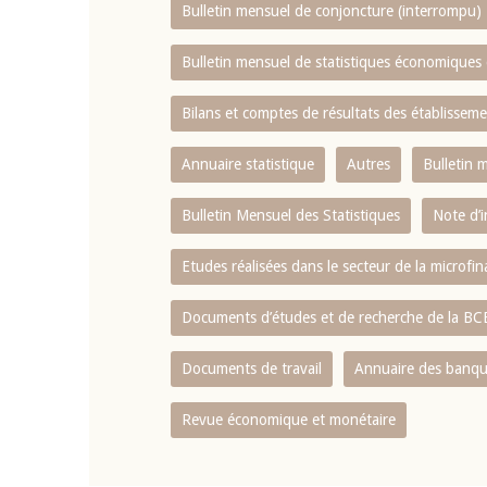
Bulletin mensuel de conjoncture (interrompu)
Bulletin mensuel de statistiques économique
Bilans et comptes de résultats des établissem
Annuaire statistique
Autres
Bulletin 
Bulletin Mensuel des Statistiques
Note d’
Etudes réalisées dans le secteur de la microfi
Documents d’études et de recherche de la B
Documents de travail
Annuaire des banque
Revue économique et monétaire