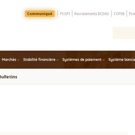
Menu
Communiqué
PI-SPI
Recrutements BCEAO
COFEB
Pri
Top
Marchés
Stabilité financière
Systèmes de paiement
Système bancair
Bulletins