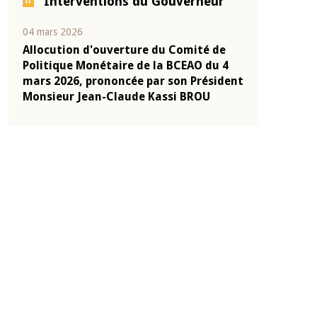
Interventions du Gouverneur
04 mars 2026
22 juillet 2026
e
Allocution d'ouverture du Comité de
Mot introduc
 10
Politique Monétaire de la BCEAO du 4
Claude Kassi
ent
mars 2026, prononcée par son Président
de présentat
Monsieur Jean-Claude Kassi BROU
de la BCEAO