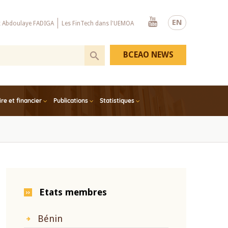
Youtube
EN
x Abdoulaye FADIGA
Les FinTech dans l'UEMOA
BCEAO NEWS
e et financier
Publications
Statistiques
Etats membres
Bénin