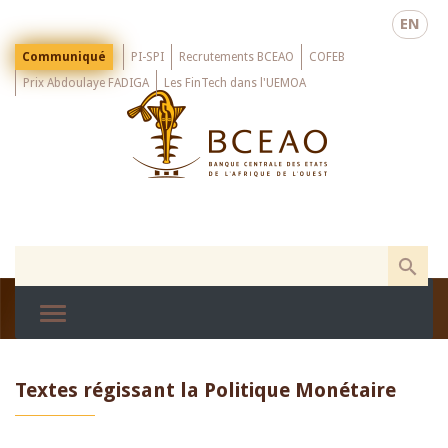
Skip
EN
to
main
Menu
Communiqué
PI-SPI
Recrutements BCEAO
COFEB
Top
content
Prix Abdoulaye FADIGA
Les FinTech dans l'UEMOA
Textes régissant la Politique Monétaire