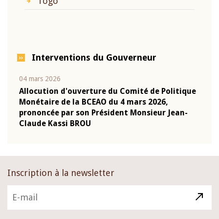
Togo
Interventions du Gouverneur
04 mars 2026
22 ju
que
Allocution d'ouverture du Comité de Politique
Mot 
Monétaire de la BCEAO du 4 mars 2026,
Kass
-
prononcée par son Président Monsieur Jean-
prés
Claude Kassi BROU
BCE
Inscription à la newsletter