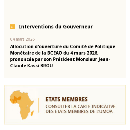
Interventions du Gouverneur
04 mars 2026
22 ju
que
Allocution d'ouverture du Comité de Politique
Mot 
Monétaire de la BCEAO du 4 mars 2026,
Kass
-
prononcée par son Président Monsieur Jean-
prés
Claude Kassi BROU
BCE