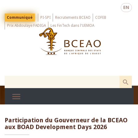
Skip
EN
to
main
Menu
Communiqué
PI-SPI
Recrutements BCEAO
COFEB
Top
content
Prix Abdoulaye FADIGA
Les FinTech dans l'UEMOA
Participation du Gouverneur de la BCEAO
aux BOAD Development Days 2026