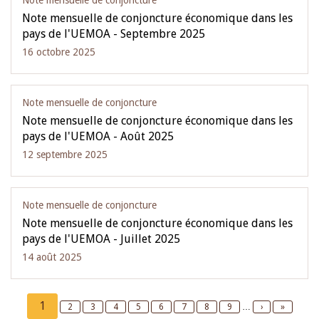
Note mensuelle de conjoncture
Note mensuelle de conjoncture économique dans les
pays de l'UEMOA - Septembre 2025
16 octobre 2025
Note mensuelle de conjoncture
Note mensuelle de conjoncture économique dans les
pays de l'UEMOA - Août 2025
12 septembre 2025
Note mensuelle de conjoncture
Note mensuelle de conjoncture économique dans les
pays de l'UEMOA - Juillet 2025
14 août 2025
Pagination
Current
1
Page
2
Page
3
Page
4
Page
5
Page
6
Page
7
Page
8
Page
9
…
Next
›
Last
»
page
page