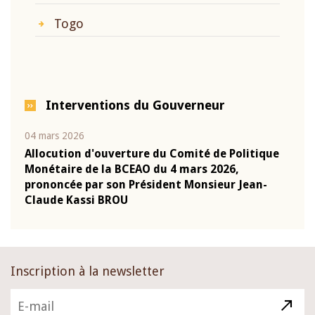
Togo
Interventions du Gouverneur
04 mars 2026
22 ju
que
Allocution d'ouverture du Comité de Politique
Mot 
Monétaire de la BCEAO du 4 mars 2026,
Kass
-
prononcée par son Président Monsieur Jean-
prés
Claude Kassi BROU
BCE
Inscription à la newsletter