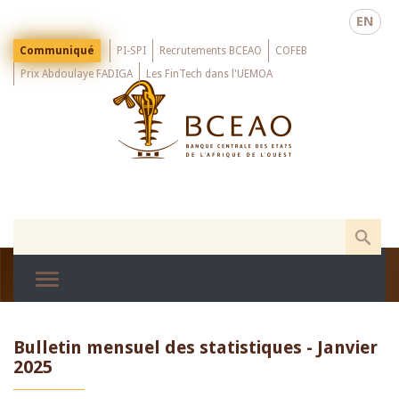
Skip
EN
to
main
Menu
Communiqué
PI-SPI
Recrutements BCEAO
COFEB
Top
content
Prix Abdoulaye FADIGA
Les FinTech dans l'UEMOA
Bulletin mensuel des statistiques - Janvier
2025