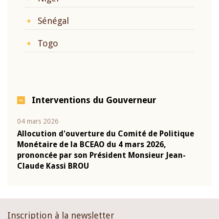
Sénégal
Togo
Interventions du Gouverneur
04 mars 2026
22 ju
que
Allocution d'ouverture du Comité de Politique
Mot 
Monétaire de la BCEAO du 4 mars 2026,
Kass
-
prononcée par son Président Monsieur Jean-
prés
Claude Kassi BROU
BCE
Inscription à la newsletter