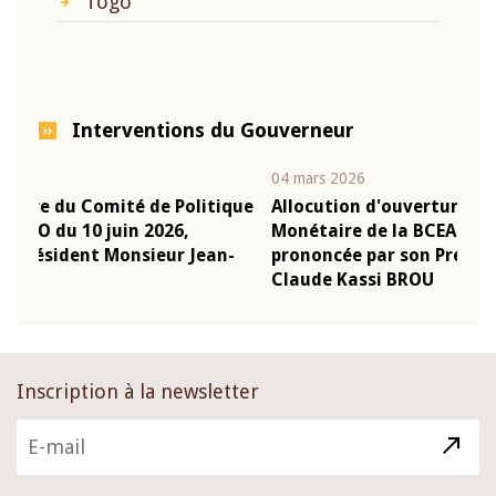
Togo
Interventions du Gouverneur
04 mars 2026
22 j
ique
Allocution d'ouverture du Comité de Politique
Mot
Monétaire de la BCEAO du 4 mars 2026,
Kas
n-
prononcée par son Président Monsieur Jean-
pré
Claude Kassi BROU
BC
Inscription à la newsletter