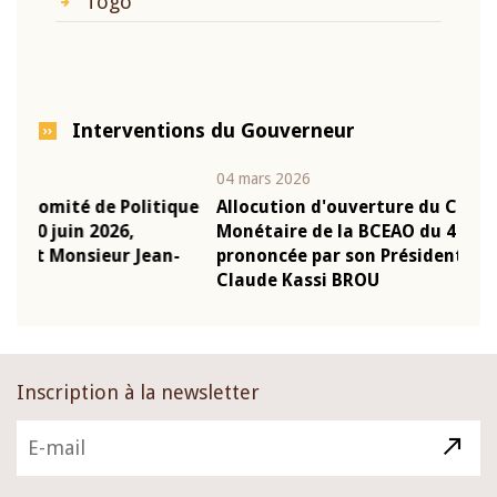
Togo
Interventions du Gouverneur
04 mars 2026
22 ju
que
Allocution d'ouverture du Comité de Politique
Mot
Monétaire de la BCEAO du 4 mars 2026,
Kas
-
prononcée par son Président Monsieur Jean-
pré
Claude Kassi BROU
BCE
Inscription à la newsletter