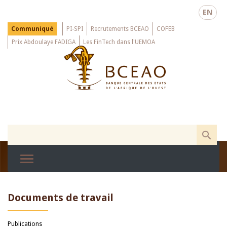
Skip
EN
to
main
Menu
Communiqué
PI-SPI
Recrutements BCEAO
COFEB
Top
content
Prix Abdoulaye FADIGA
Les FinTech dans l'UEMOA
Documents de travail
Publications