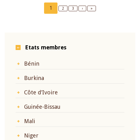
Pagination
Current
1
Page
2
Page
3
Next
›
Last
»
page
page
page
Etats membres
Bénin
Burkina
Côte d’Ivoire
Guinée-Bissau
Mali
Niger