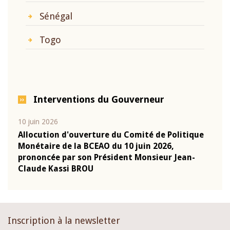
Sénégal
Togo
Interventions du Gouverneur
10 juin 2026
04 m
e
Allocution d'ouverture du Comité de Politique
Allo
Monétaire de la BCEAO du 10 juin 2026,
Moné
prononcée par son Président Monsieur Jean-
pron
Claude Kassi BROU
Clau
Inscription à la newsletter