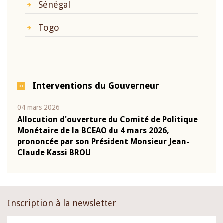
Sénégal
Togo
Interventions du Gouverneur
04 mars 2026
22 ju
que
Allocution d'ouverture du Comité de Politique
Mot 
Monétaire de la BCEAO du 4 mars 2026,
Kass
-
prononcée par son Président Monsieur Jean-
prés
Claude Kassi BROU
BCE
Inscription à la newsletter