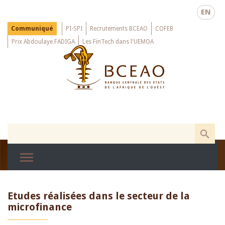
Skip
EN
to
main
Menu
Communiqué
PI-SPI
Recrutements BCEAO
COFEB
Top
content
Prix Abdoulaye FADIGA
Les FinTech dans l'UEMOA
Etudes réalisées dans le secteur de la
microfinance