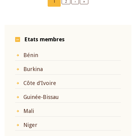
Current
1
Page
2
Next
›
Last
»
page
page
page
Etats membres
Bénin
Burkina
Côte d’Ivoire
Guinée-Bissau
Mali
Niger