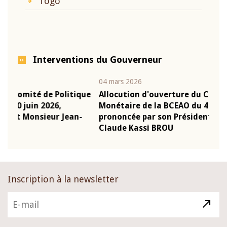
Togo
Interventions du Gouverneur
04 mars 2026
22 ju
que
Allocution d'ouverture du Comité de Politique
Mot
Monétaire de la BCEAO du 4 mars 2026,
Kas
-
prononcée par son Président Monsieur Jean-
pré
Claude Kassi BROU
BCE
Inscription à la newsletter