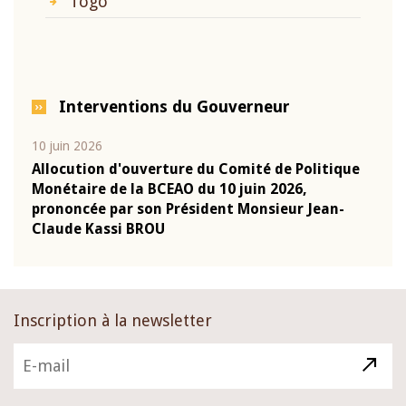
Togo
Interventions du Gouverneur
10 juin 2026
04 m
e
Allocution d'ouverture du Comité de Politique
Allo
Monétaire de la BCEAO du 10 juin 2026,
Moné
prononcée par son Président Monsieur Jean-
pron
Claude Kassi BROU
Clau
Inscription à la newsletter