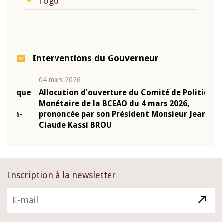
Togo
Interventions du Gouverneur
04 mars 2026
22 ju
que
Allocution d'ouverture du Comité de Politique
Mot 
Monétaire de la BCEAO du 4 mars 2026,
Kass
-
prononcée par son Président Monsieur Jean-
prés
Claude Kassi BROU
BCE
Inscription à la newsletter