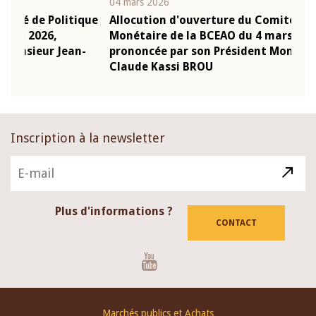
04 mars 2026
22 ju
que
Allocution d'ouverture du Comité de Politique
Mot 
Monétaire de la BCEAO du 4 mars 2026,
Kass
-
prononcée par son Président Monsieur Jean-
prés
Claude Kassi BROU
BCE
Inscription à la newsletter
Plus d'informations ?
CONTACT
Youtube
Footer
Marchés publics et Achats