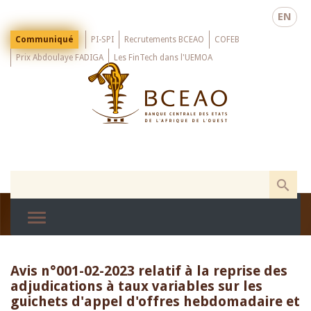
Skip
EN
to
main
Menu
Communiqué
PI-SPI
Recrutements BCEAO
COFEB
Top
content
Prix Abdoulaye FADIGA
Les FinTech dans l'UEMOA
Avis n°001-02-2023 relatif à la reprise des
adjudications à taux variables sur les
guichets d'appel d'offres hebdomadaire et