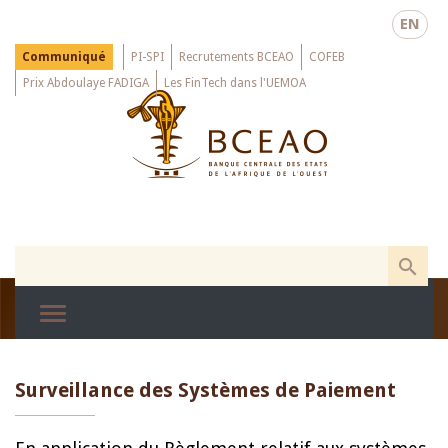
Skip
EN
to
main
Menu
Communiqué
PI-SPI
Recrutements BCEAO
COFEB
Top
content
Prix Abdoulaye FADIGA
Les FinTech dans l'UEMOA
Surveillance des Systèmes de Paiement