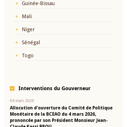
Guinée-Bissau
Mali
Niger
Sénégal
Togo
Interventions du Gouverneur
04 mars 2026
22 ju
que
Allocution d'ouverture du Comité de Politique
Mot 
Monétaire de la BCEAO du 4 mars 2026,
Kass
-
prononcée par son Président Monsieur Jean-
prés
Claude Kassi BROU
BCE