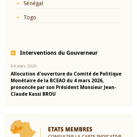
Sénégal
Togo
Interventions du Gouverneur
04 mars 2026
22 ju
que
Allocution d'ouverture du Comité de Politique
Mot 
Monétaire de la BCEAO du 4 mars 2026,
Kass
-
prononcée par son Président Monsieur Jean-
prés
Claude Kassi BROU
BCE