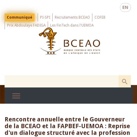
Skip
EN
to
main
Menu
Communiqué
PI-SPI
Recrutements BCEAO
COFEB
Top
content
Prix Abdoulaye FADIGA
Les FinTech dans l'UEMOA
Rencontre annuelle entre le Gouverneur
de la BCEAO et la FAPBEF-UEMOA : Reprise
d'un dialogue structuré avec la profession