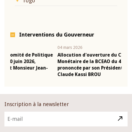
Togo
Interventions du Gouverneur
04 mars 2026
22 
tique
Allocution d'ouverture du Comité de Politique
Mo
Monétaire de la BCEAO du 4 mars 2026,
Ka
an-
prononcée par son Président Monsieur Jean-
pr
Claude Kassi BROU
B
Inscription à la newsletter